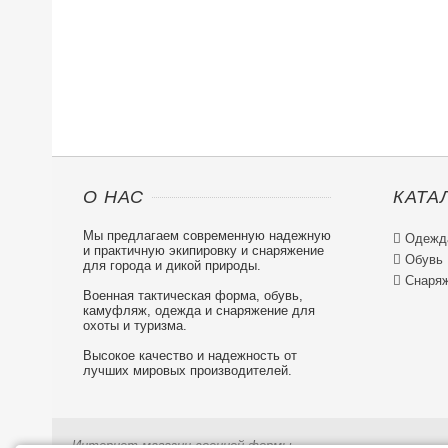
О НАС
КАТА
Мы предлагаем современную надежную

Одежд
и практичную экипировку и снаряжение

Обувь
для города и дикой природы.

Снаряж
Военная тактическая форма, обувь,
камуфляж, одежда и снаряжение для
охоты и туризма.
Высокое качество и надежность от
лучших мировых производителей.
Интернет-магазин военной формы