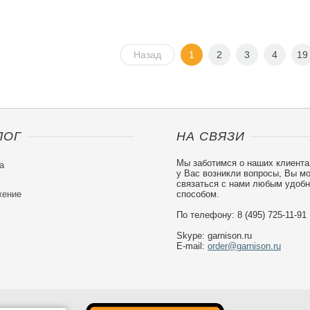
Назад
1
2
3
4
19
ЛОГ
НА СВЯЗИ
Мы заботимся о наших клиента
а
у Вас возникли вопросы, Вы м
связаться с нами любым удоб
ение
способом.
По телефону: 8 (495) 725-11-91
Skype: garnison.ru
E-mail:
order@garnison.ru