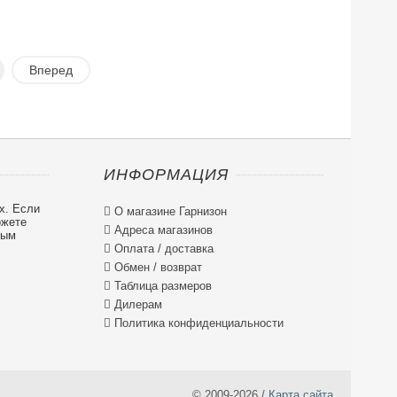
Вперед
ИНФОРМАЦИЯ
х. Если

О магазине Гарнизон
ожете

Адреса магазинов
ным

Оплата / доставка

Обмен / возврат

Таблица размеров

Дилерам

Политика конфиденциальности
© 2009-2026 /
Карта сайта