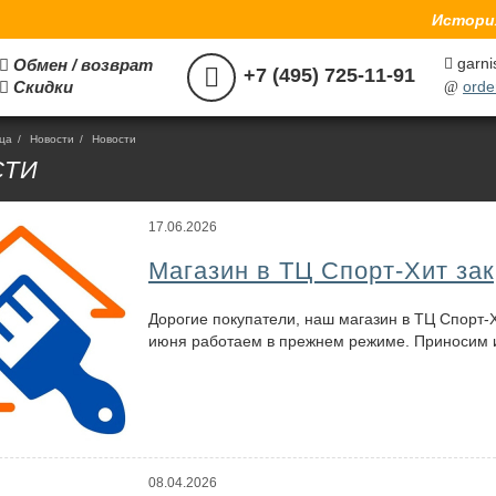
История
garni
Обмен / возврат



+7 (495) 725-11-91
Скидки
orde

@
ица
/
Hовости
/
Новости
СТИ
17.06.2026
Магазин в ТЦ Спорт-Хит за
Дорогие покупатели, наш магазин в ТЦ Спорт-Х
июня работаем в прежнем режиме. Приносим и
08.04.2026