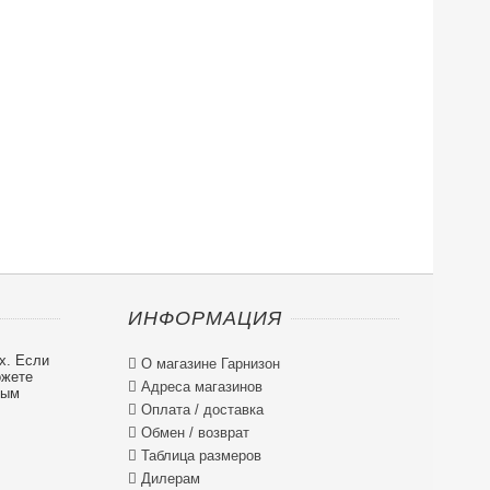
ИНФОРМАЦИЯ
х. Если

О магазине Гарнизон
ожете

Адреса магазинов
ным

Оплата / доставка

Обмен / возврат

Таблица размеров

Дилерам