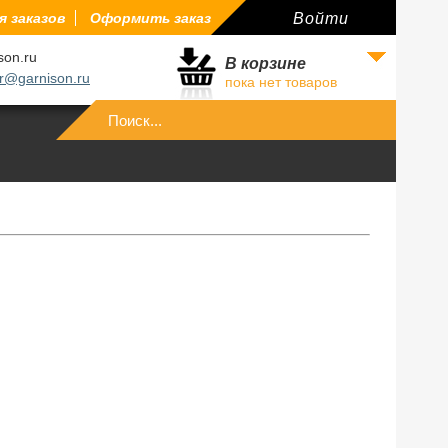
 заказов
Оформить заказ
Войти
son.ru
В корзине
r@garnison.ru
пока нет товаров
Войти