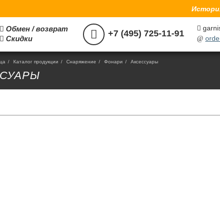
История
garni
Обмен / возврат



+7 (495) 725-11-91
Скидки
orde

@
ица
/
Каталог продукции
/
Снаряжение
/
Фонари
/
Аксессуары
ССУАРЫ