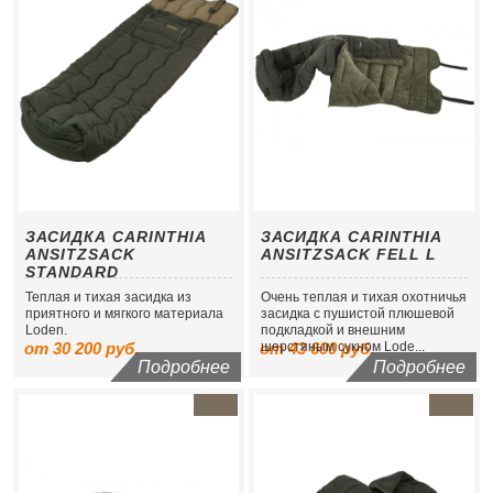
ЗАСИДКА CARINTHIA
ЗАСИДКА CARINTHIA
ANSITZSACK
ANSITZSACK FELL L
STANDARD
Теплая и тихая засидка из
Очень теплая и тихая охотничья
приятного и мягкого материала
засидка с пушистой плюшевой
Loden.
подкладкой и внешним
от 30 200 руб.
от 43 600 руб.
шерстяным сукном Lode...
Подробнее
Подробнее