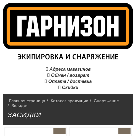
Адреса магазинов

Обмен / возврат

Оплата / доставка

Скидки

Главная страница
/
Каталог продукции
/
Снаряжение
/
Засидки
ЗАСИДКИ