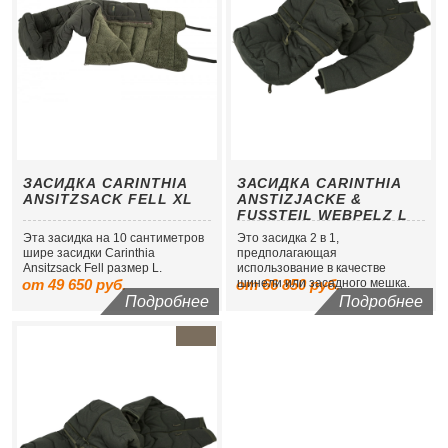
ЗАСИДКА CARINTHIA
ЗАСИДКА CARINTHIA
ANSITZSACK FELL XL
ANSTIZJACKE &
FUSSTEIL WEBPELZ L
Эта засидка на 10 сантиметров
Это засидка 2 в 1,
шире заcидки Carinthia
предполагающая
Ansitzsack Fell размер L.
использование в качестве
от 49 650 руб.
от 66 850 руб.
шинели или засадного мешка.
Подробнее
Подробнее