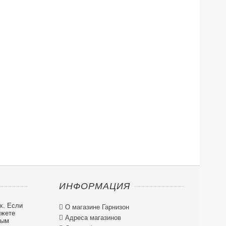
ИНФОРМАЦИЯ
х. Если

О магазине Гарнизон
ожете

Адреса магазинов
ным