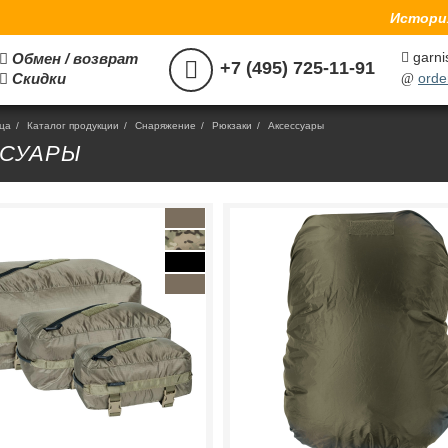
История
garni
Обмен / возврат



+7 (495) 725-11-91
Скидки
orde

@
ица
/
Каталог продукции
/
Снаряжение
/
Рюкзаки
/
Аксессуары
ССУАРЫ