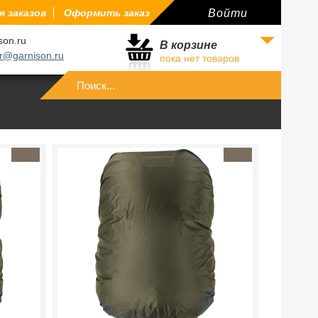
 заказов
Оформить заказ
Войти
son.ru
В корзине
r@garnison.ru
пока нет товаров
Войти