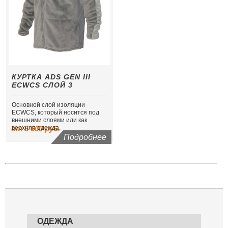
КУРТКА ADS GEN III
ECWCS СЛОЙ 3
Основной слой изоляции
ECWCS, который носится под
внешними слоями или как
от 5 600 руб.
верхняя одежда.
Подробнее
ОДЕЖДА