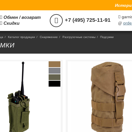
История
garni
Обмен / возврат



+7 (495) 725-11-91
Скидки
orde

@
ица
/
Каталог продукции
/
Снаряжение
/
Разгрузочные системы
/
Подсумки
УМКИ