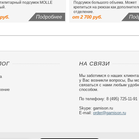
тилитарный подсумок MOLLE
Подсумок большого объема. Может
ый.
крепиться на рюкзак как дополните
отделение.
 руб.
Подробнее
от 2 700 руб.
Под
ЛОГ
НА СВЯЗИ
Мы заботимся о наших клиента
а
у Вас возникли вопросы, Вы м
связаться с нами любым удоб
ение
способом.
По телефону: 8 (495) 725-11-91
Skype: garnison.ru
E-mail:
order@garnison.ru