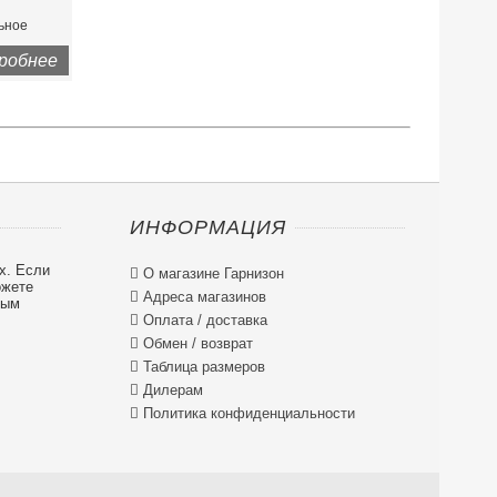
льное
робнее
ИНФОРМАЦИЯ
х. Если

О магазине Гарнизон
ожете

Адреса магазинов
ным

Оплата / доставка

Обмен / возврат

Таблица размеров

Дилерам

Политика конфиденциальности