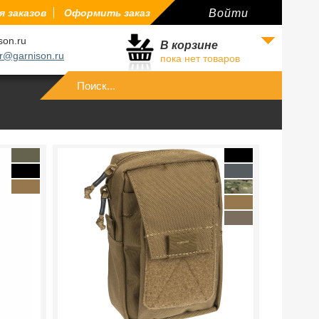
 заказов
Оформить заказ
Войти
son.ru
В корзине
r@garnison.ru
пока нет товаров
Войти