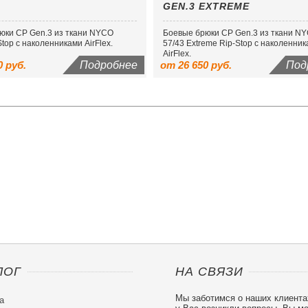
GEN.3 EXTREME
юки CP Gen.3 из ткани NYCO
Боевые брюки CP Gen.3 из ткани N
Stop с наколенниками AirFlex.
57/43 Extreme Rip-Stop с наколенни
AirFlex.
0 руб.
Подробнее
от 26 650 руб.
Под
ЛОГ
НА СВЯЗИ
Мы заботимся о наших клиента
а