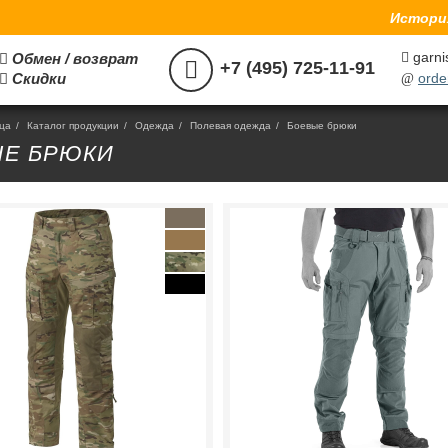
История
garni
Обмен / возврат



+7 (495) 725-11-91
Скидки
orde

@
ица
/
Каталог продукции
/
Одежда
/
Полевая одежда
/
Боевые брюки
ЫЕ БРЮКИ