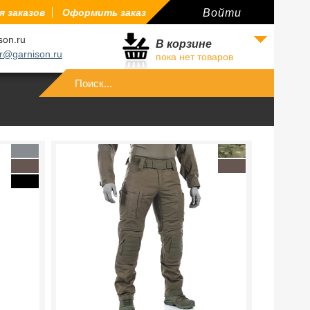
 заказов
Оформить заказ
Войти
son.ru
В корзине
r@garnison.ru
пока нет товаров
Войти