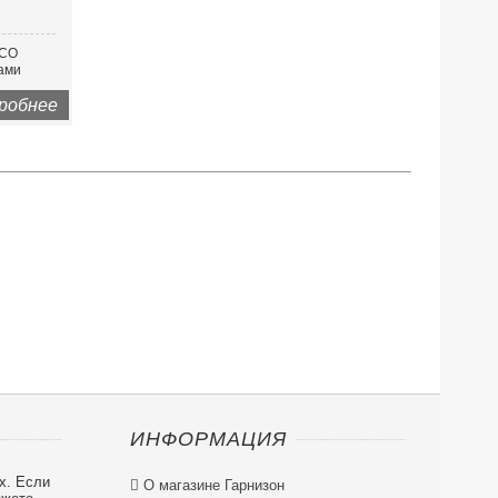
YCO
ками
робнее
ИНФОРМАЦИЯ
х. Если

О магазине Гарнизон