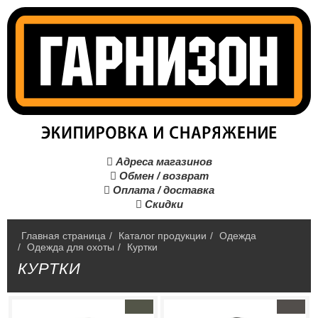
Адреса магазинов

Обмен / возврат

Оплата / доставка

Скидки

Главная страница
/
Каталог продукции
/
Одежда
/
Одежда для охоты
/
Куртки
КУРТКИ