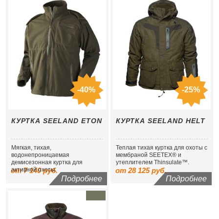
-40%
-25%
КУРТКА SEELAND ETON
КУРТКА SEELAND HELT
Мягкая, тихая,
Теплая тихая куртка для охоты с
водонепроницаемая
мембраной SEETEX® и
демисезонная куртка для
утеплителем Thinsulate™.
от 7 140 руб.
активной охоты.
от 28 125 руб.
Подробнее
Подробнее