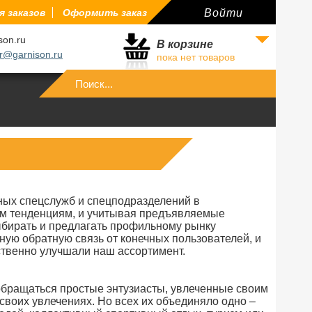
 заказов
Оформить заказ
Войти
son.ru
В корзине
r@garnison.ru
пока нет товаров
Войти
ных спецслужб и спецподразделений в
ым тенденциям, и учитывая предъявляемые
выбирать и предлагать профильному рынку
ую обратную связь от конечных пользователей, и
ственно улучшали наш ассортимент.
 обращаться простые энтузиасты, увлеченные своим
своих увлечениях. Но всех их объединяло одно –