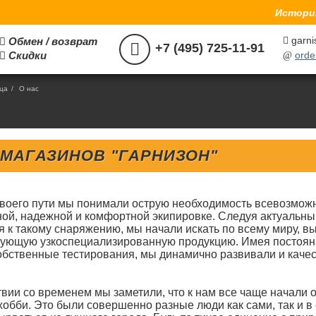
История
garni
Обмен / возврат



+7 (495) 725-11-91
Скидки
orde

@
ица
/
О нас
 МАГАЗИНОВ "ГАРНИЗОН"
своего пути мы понимали острую необходимость всевозмож
ной, надежной и комфортной экипировке. Следуя актуальн
я к такому снаряжению, мы начали искать по всему миру, 
вующую узкоспециализированную продукцию. Имея постоянн
обственные тестирования, мы динамично развивали и каче
твии со временем мы заметили, что к нам все чаще начали
бби. Это были совершенно разные люди как сами, так и в 