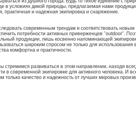
рваться из душного города. Будь то тихое единение с при
зде в условиях дикой природы, предлагаемая нами продукц
я, практичная и надежная экипировка и снаряжение.
следовать современным трендам и соответствовать новым 
спечить потребности активных приверженцев "outdoor". По
льный продукции, лишь косвенно напоминающей экипировку
ьзоваться широким спросом не только для использования в 
тва комфортна и практичности.
ы стремимся развиваться в этом направлении, находя всег
и в современной экипировке для активного человека. И вс
ям только качество и надежность от лучших мировых произв