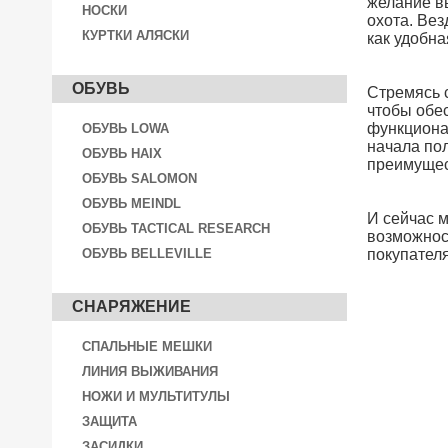
желание вы
НОСКИ
охота. Ве
КУРТКИ АЛЯСКИ
как удобна
ОБУВЬ
Стремясь 
чтобы обе
функциона
ОБУВЬ LOWA
начала пол
ОБУВЬ HAIX
преимущес
ОБУВЬ SALOMON
ОБУВЬ MEINDL
И сейчас м
ОБУВЬ TACTICAL RESEARCH
возможност
ОБУВЬ BELLEVILLE
покупател
СНАРЯЖЕНИЕ
СПАЛЬНЫЕ МЕШКИ
ЛИНИЯ ВЫЖИВАНИЯ
НОЖИ И МУЛЬТИТУЛЫ
ЗАЩИТА
ЗАСИДКИ