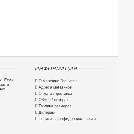
ИНФОРМАЦИЯ
х. Если

О магазине Гарнизон
ожете

Адреса магазинов
ным

Оплата / доставка

Обмен / возврат

Таблица размеров

Дилерам

Политика конфиденциальности