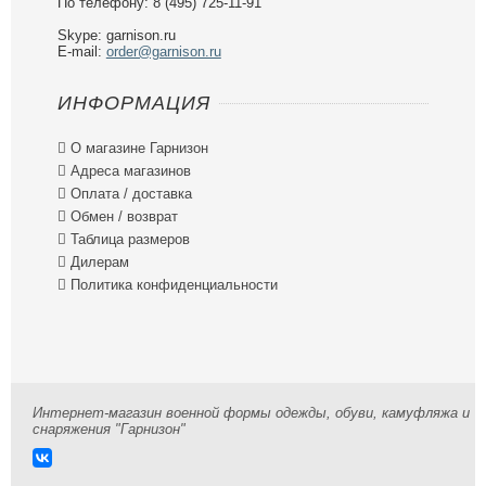
По телефону: 8 (495) 725-11-91
Skype: garnison.ru
E-mail:
order@garnison.ru
ИНФОРМАЦИЯ

О магазине Гарнизон

Адреса магазинов

Оплата / доставка

Обмен / возврат

Таблица размеров

Дилерам

Политика конфиденциальности
Интернет-магазин военной формы одежды, обуви, камуфляжа и
снаряжения "Гарнизон"