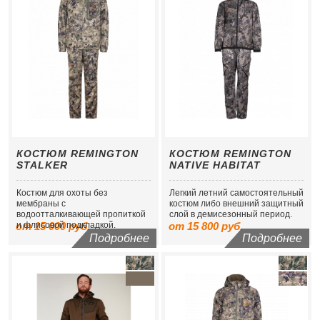
КОСТЮМ REMINGTON
КОСТЮМ REMINGTON
STALKER
NATIVE HABITAT
Костюм для охоты без
Легкий летний самостоятельный
мембраны с
костюм либо внешний защитный
водоотталкивающей пропиткой
слой в демисезонный период.
от 15 000 руб.
и флисовой подкладкой.
от 15 800 руб.
Подробнее
Подробнее