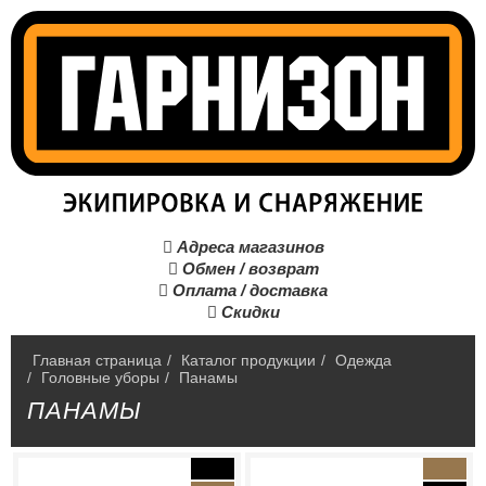
Адреса магазинов

Обмен / возврат

Оплата / доставка

Скидки

Главная страница
/
Каталог продукции
/
Одежда
/
Головные уборы
/
Панамы
ПАНАМЫ