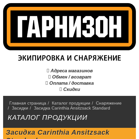
Адреса магазинов

Обмен / возврат

Оплата / доставка

Скидки

Главная страница
/
Каталог продукции
/
Снаряжение
/
Засидки
/
Засидка Carinthia Ansitzsack Standard
КАТАЛОГ ПРОДУКЦИИ
Засидка Carinthia Ansitzsack