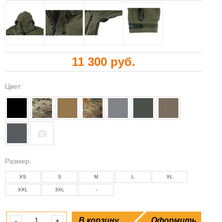
11 300 руб.
Цвет:
Размeр:
XS
S
M
L
XL
XXL
3XL
-
В корзину
Оформить
-
+