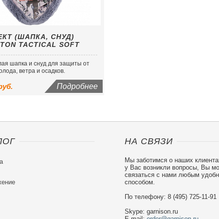
КТ (ШАПКА, СНУД)
TON TACTICAL SOFT
лая шапка и снуд для защиты от
олода, ветра и осадков.
руб.
Подробнее
ЛОГ
НА СВЯЗИ
Мы заботимся о наших клиента
а
у Вас возникли вопросы, Вы м
связаться с нами любым удоб
ение
способом.
По телефону: 8 (495) 725-11-91
Skype: garnison.ru
E-mail:
order@garnison.ru