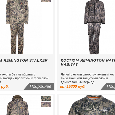
М REMINGTON STALKER
КОСТЮМ REMINGTON NAT
HABITAT
я охоты без мембраны с
Легкий летний самостоятельный ко
кивающей пропиткой и флисовой
либо внешний защитный слой в
й.
демисезонный период.
 руб.
Подробнее
от 15800 руб.
Под