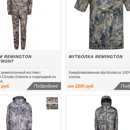
М REMINGTON
ФУТБОЛКА REMINGTON
FRONT
 демисезонный костюм с
Камуфлированная футболка из 100
Сlimatic Extreme и подкладкой из
хлопка.
а.
 руб.
Подробнее
от 2200 руб.
Под