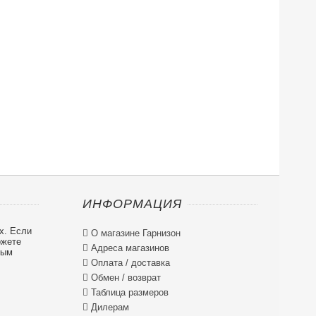
ИНФОРМАЦИЯ
х. Если

О магазине Гарнизон
ожете

Адреса магазинов
ным

Оплата / доставка

Обмен / возврат

Таблица размеров

Дилерам