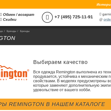
История
garni
Обмен / возврат



+7 (495) 725-11-91
Скидки
orde

@
ица
/
Бренды
/
Бренды
GTON
Выбираем качество
Вся одежда Remington выполнена из техн
продувается, устойчива к механически
свойствами. В моделях предусмотрены 
которые заменяют дополнительную экипи
удовольствие от вашего хобби.
РЫ REMINGTON В НАШЕМ КАТАЛОГЕ