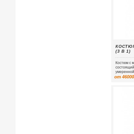
КОСТЮМ
(3 В 1)
Костюм с м
состоящий 
умеренной
от 46000