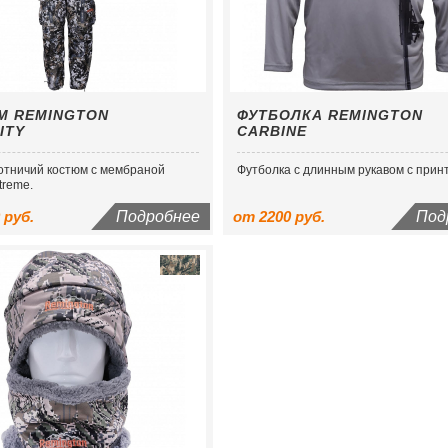
М REMINGTON
ФУТБОЛКА REMINGTON
ITY
CARBINE
отничий костюм с мембраной
Футболка с длинным рукавом с прин
treme.
 руб.
Подробнее
от 2200 руб.
Под