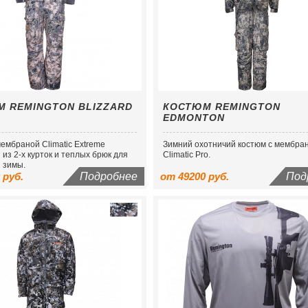
 REMINGTON BLIZZARD
КОСТЮМ REMINGTON
EDMONTON
ембраной Сlimatic Extreme
Зимний охотничий костюм с мембра
из 2-х курток и теплых брюк для
Climatic Pro.
 зимы.
 руб.
Подробнее
от 49200 руб.
Под