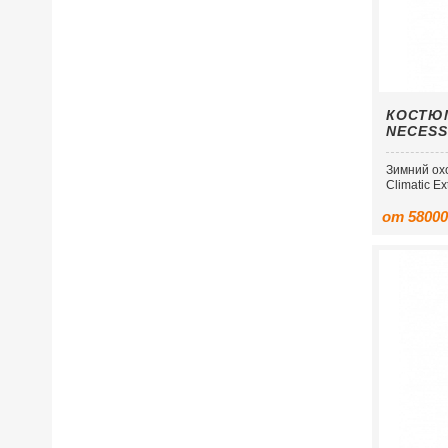
КОСТЮ
NECESS
Зимний ох
Сlimatic Ex
от 58000