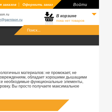
 заказов
Оформить заказ
Войти
son.ru
В корзине
r@garnison.ru
пока нет товаров
Войти
ологичных материалов: не промокает, не
м повреждениям, обладает хорошими дышащими
все необходимые функциональные элементы,
ровку. Вы просто получаете максимальное