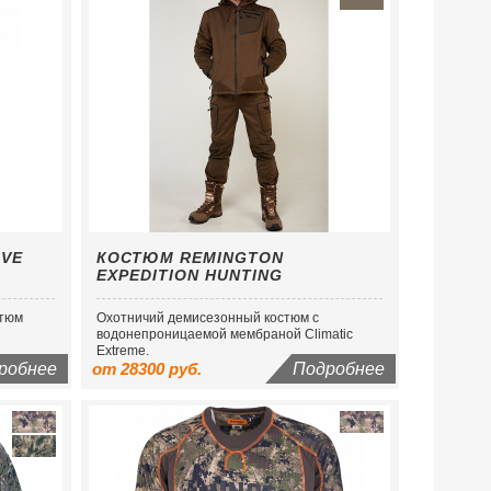
IVE
КОСТЮМ REMINGTON
EXPEDITION HUNTING
стюм
Охотничий демисезонный костюм с
водонепроницаемой мембраной Сlimatic
Extreme.
робнее
от 28300 руб.
Подробнее