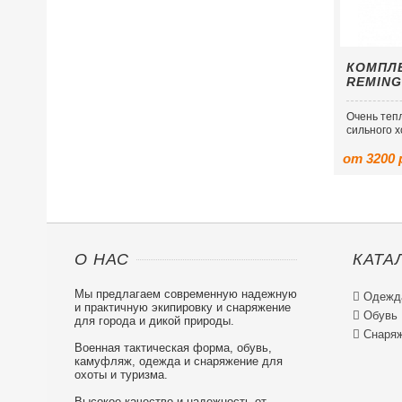
КОМПЛЕ
REMING
Очень теп
сильного х
от 3200 
О НАС
КАТА
Мы предлагаем современную надежную

Одежд
и практичную экипировку и снаряжение

Обувь
для города и дикой природы.

Снаряж
Военная тактическая форма, обувь,
камуфляж, одежда и снаряжение для
охоты и туризма.
Высокое качество и надежность от