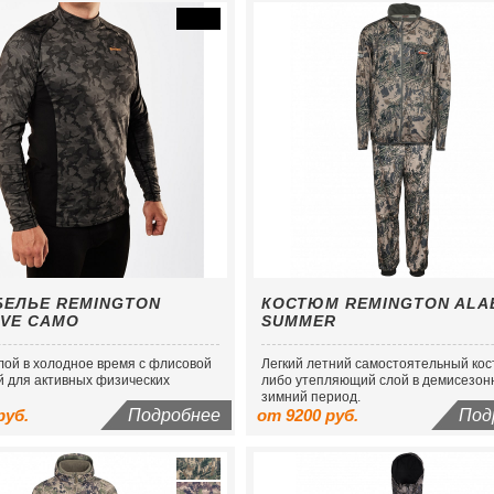
БЕЛЬЕ REMINGTON
КОСТЮМ REMINGTON ALA
IVE CAMO
SUMMER
лой в холодное время с флисовой
Легкий летний самостоятельный ко
й для активных физических
либо утепляющий слой в демисезон
зимний период.
руб.
Подробнее
от 9200 руб.
Под