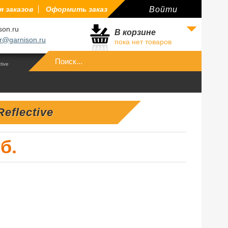
 заказов
Оформить заказ
Войти
son.ru
В корзине
r@garnison.ru
пока нет товаров
Войти
tive
eflective
б.