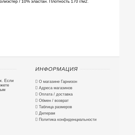
лиэстер / 10% эластан. Плотность 170 г/м2.
ИНФОРМАЦИЯ
х. Если

О магазине Гарнизон
ожете

Адреса магазинов
ным

Оплата / доставка

Обмен / возврат

Таблица размеров

Дилерам

Политика конфиденциальности