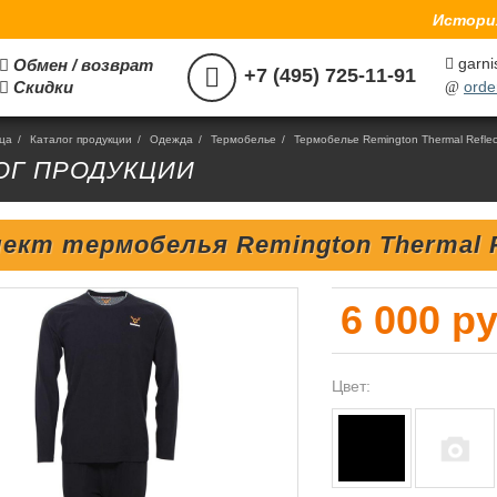
История
garni
Обмен / возврат



+7 (495) 725-11-91
Скидки
orde

@
ица
/
Каталог продукции
/
Одежда
/
Термобелье
/
Термобелье Remington Thermal Reflec
ОГ ПРОДУКЦИИ
ект термобелья Remington Thermal R
6 000 ру
Цвет: