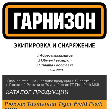
Адреса магазинов

Обмен / возврат

Оплата / доставка

Скидки

Главная страница
/
Каталог продукции
/
Снаряжение
/
Рюкзаки
/
Рюкзаки от 70 л.
/
Рюкзак TT Field Pack MKII
КАТАЛОГ ПРОДУКЦИИ
Рюкзак Tasmanian Tiger Field Pack