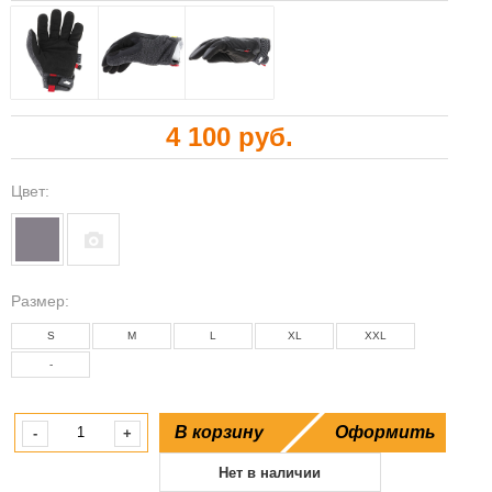
4 100 руб.
Цвет:
Размeр:
S
M
L
XL
XXL
-
В корзину
Оформить
-
+
Нет в наличии