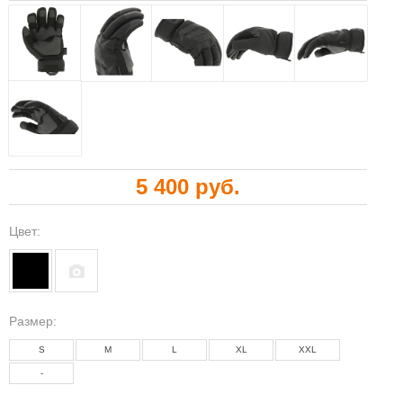
5 400 руб.
Цвет:
Размeр:
S
M
L
XL
XXL
-