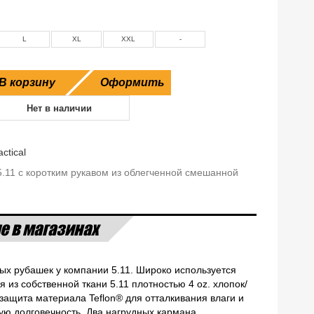
L
XL
XXL
-
В корзину
Оформить
Нет в наличии
actical
5.11 с коротким рукавом из облегченной смешанной
е в магазинах
ных рубашек у компании 5.11. Широко используется
из собственной ткани 5.11 плотностью 4 oz. хлопок/
 защита материала Teflon® для отталкивания влаги и
ую долговечность. Два нагрудных кармана.