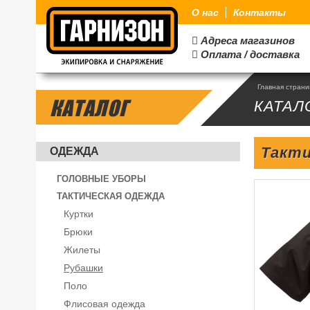
О нас
Контакты
Адреса магазинов

Оплата / доставка

Главная стран
КАТАЛОГ
КАТАЛ
Такти
ОДЕЖДА
ГОЛОВНЫЕ УБОРЫ
ТАКТИЧЕСКАЯ ОДЕЖДА
Куртки
Брюки
Жилеты
Рубашки
Поло
Флисовая одежда