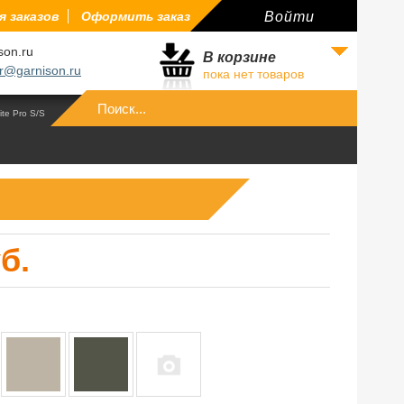
 заказов
Оформить заказ
Войти
son.ru
В корзине
r@garnison.ru
пока нет товаров
Войти
ite Pro S/S
б.