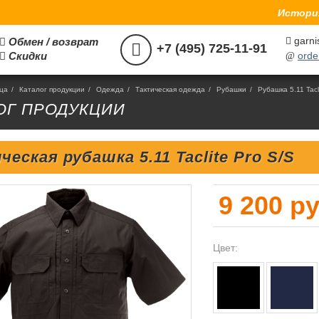
История
garni
Обмен / возврат



+7 (495) 725-11-91
Скидки
orde

@
ица
/
Каталог продукции
/
Одежда
/
Тактическая одежда
/
Рубашки
/
Рубашка 5.11 Tacl
ОГ ПРОДУКЦИИ
ческая рубашка 5.11 Taclite Pro S/S
9 200 ру
Цвет: