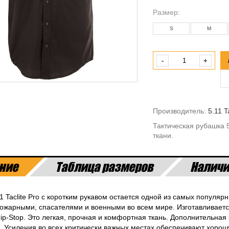
Размeр:
S
M
-
+
Производитель:
5.11 T
Тактическая рубашка 
ткани.
ние
Таблица размеров
Наличи
1 Taclite Pro с коротким рукавом остается одной из самых популяр
ожарными, спасателями и военными во всем мире. Изготавливается 
ip-Stop. Это легкая, прочная и комфортная ткань. Дополнительная
. Усиления во всех критически важных местах обеспечивают хорош