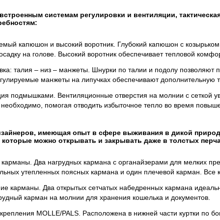
встроенным системам регулировки и вентиляции, тактическая 
ребностям:
емый капюшон и высокий воротник. Глубокий капюшон с козырьком 
осадку на голове. Высокий воротник обеспечивает тепловой комфор
вка: талия – низ – манжеты. Шнурки по талии и подолу позволяют п
егулируемые манжеты на липучках обеспечивают дополнительную 
ия подмышками. Вентиляционные отверстия на молнии с сеткой ув
о необходимо, помогая отводить избыточное тепло во время повыш
изайнеров, имеющая опыт в сфере выживания в дикой природ
 которые можно открывать и закрывать даже в толстых перча
карманы. Два нагрудных кармана с органайзерами для мелких пре
льных утепленных поясных кармана и один плечевой карман. Все
ие карманы. Два открытых сетчатых набедренных кармана идеальн
рудный карман на молнии для хранения кошелька и документов.
крепления MOLLE/PALS. Расположена в нижней части куртки по бок