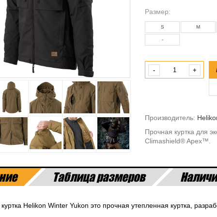
Размeр:
S
M
-
-
+
Производитель:
Heliko
Прочная куртка для э
Climashield® Apex™.
ние
Таблица размеров
Наличи
 куртка Helikon Winter Yukon это прочная утепленная куртка, разр