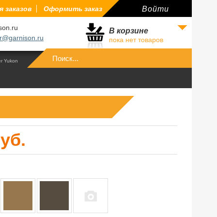
 заказов
Оформить заказ
Войти
son.ru
В корзине
r@garnison.ru
пока нет товаров
Войти
er Yukon
руб.