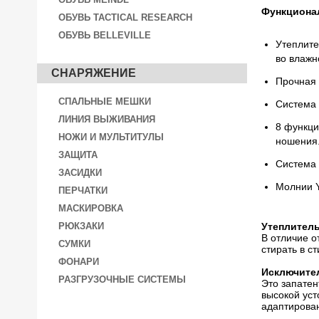
Функционал
ОБУВЬ TACTICAL RESEARCH
ОБУВЬ BELLEVILLE
Утеплите
во влажн
СНАРЯЖЕНИЕ
Прочная 
СПАЛЬНЫЕ МЕШКИ
Система 
ЛИНИЯ ВЫЖИВАНИЯ
8 функци
НОЖИ И МУЛЬТИТУЛЫ
ношения
ЗАЩИТА
Система 
ЗАСИДКИ
Молнии Y
ПЕРЧАТКИ
МАСКИРОВКА
РЮКЗАКИ
Утеплитель
В отличие о
СУМКИ
стирать в с
ФОНАРИ
Исключител
РАЗГРУЗОЧНЫЕ СИСТЕМЫ
Это запатен
высокой уст
адаптирован