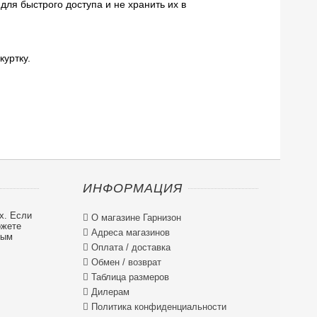
для быстрого доступа и не хранить их в
куртку.
ИНФОРМАЦИЯ
х. Если

О магазине Гарнизон
ожете

Адреса магазинов
ным

Оплата / доставка

Обмен / возврат

Таблица размеров

Дилерам

Политика конфиденциальности