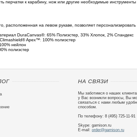
ть перчатки к карабину, нож или другие необходимые инструменты 
ro, расположенная на левом рукаве, позволяет персонализировать 
атериал DuraCanvas®: 65% Полиэстер, 33% Хлопок, 2% Спандекс
Climashield® Apex™: 100% полиэстер
 100% нейлон
00% полиэстер
ЛОГ
НА СВЯЗИ
Мы заботимся о наших клиента
а
у Вас возникли вопросы, Вы м
связаться с нами любым удоб
ение
способом.
По телефону: 8 (495) 725-11-91
Skype: garnison.ru
E-mail:
order@garnison.ru