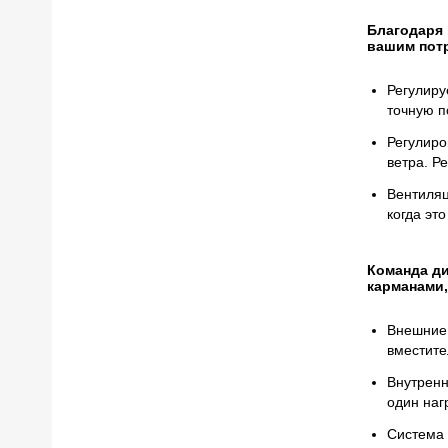
Благодаря 
вашим пот
Регулиру
точную п
Регулиро
ветра. Р
Вентиляц
когда эт
Команда д
карманами,
Внешние 
вместите
Внутренн
один наг
Система 