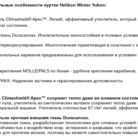
ьные особенности куртки Helikon Winter Yukon:
ль Climashield® Apex™. Легкий, эффективный утеплитель, который 
ом состоянии.
ткань Duracanvas. Исключительно износостойкая в полевых условия
терморегулирования. Многоточечная герметизация в сочетании с 
ональных карманов предназначены для использования в условиях 
.
крепления MOLLE/PALS по бокам - удобное крепление карабинов, 
KK®. Надежная застежка и гарантированная долговечность.
 Climashield® Apex™ сохранит тепло даже во влажном состоя
т пуха, утеплитель из синтетических волокон сохраняет тепло даже
тиральной машине. Утеплитель плотностью 67 г/м² легкий, эффект
ьно прочная внешняя ткань Duracanvas.
тованная ткань, разработанная технологами для сложных условий 
ойчивостью к воздействию искр, истиранию и разрывам, что крайн
 для пропитки воском, поэтому вы можете самостоятельно повысить