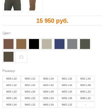
15 950 руб.
Цвет:
Pазмер:
W28 L32
W30 L32
W30 L34
W31 L32
W31 L34
W32 L32
W32 L34
W33 L32
W33 L34
W33 L36
W34 L32
W34 L34
W34 L36
W35 L34
W35 L32
W35 L36
W36 L32
W36 L34
W36 L36
W38 L32
W38 L34
W40 L32
W40 L34
W42 L32
-