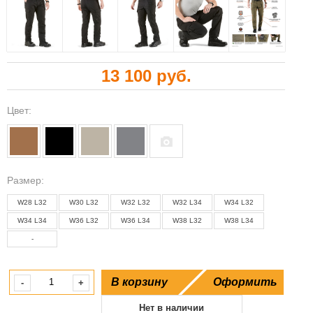
13 100 руб.
Цвет:
Pазмер:
W28 L32
W30 L32
W32 L32
W32 L34
W34 L32
W34 L34
W36 L32
W36 L34
W38 L32
W38 L34
-
В корзину
Оформить
-
+
Нет в наличии