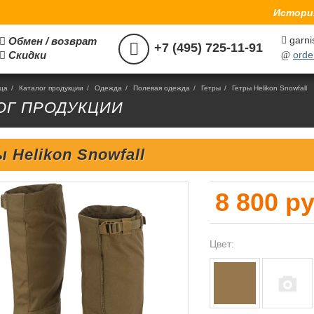
История
garni
Обмен / возврат



+7 (495) 725-11-91
Скидки
orde

@
ица
/
Каталог продукции
/
Одежда
/
Полевая одежда
/
Гетры
/
Гетры Helikon Snowfall
ОГ ПРОДУКЦИИ
 Helikon Snowfall
8 800 ру
Цвет: