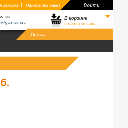
 заказов
Оформить заказ
Войти
son.ru
В корзине
r@garnison.ru
пока нет товаров
Войти
б.