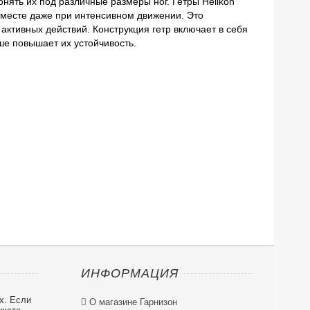
онять их под различные размеры ног. Гетры Helikon
а месте даже при интенсивном движении. Это
 активных действий. Конструкция гетр включает в себя
ше повышает их устойчивость.
ИНФОРМАЦИЯ
х. Если

О магазине Гарнизон