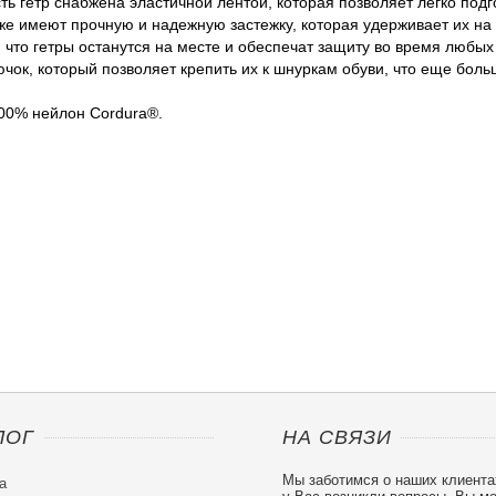
ть гетр снабжена эластичной лентой, которая позволяет легко подг
кже имеют прочную и надежную застежку, которая удерживает их н
, что гетры останутся на месте и обеспечат защиту во время любых
чок, который позволяет крепить их к шнуркам обуви, что еще боль
00% нейлон Cordura®.
ЛОГ
НА СВЯЗИ
Мы заботимся о наших клиента
а