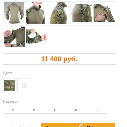
11 400 руб.
Цвет:
Размeр:
S
M
L
XL
-