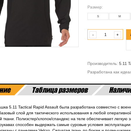
Размeр:
S
M
-
+
Производитель:
5.11 T
Разработана как идеа
ние
Таблица размеров
Наличи
шка 5.11 Tactical Rapid Assault была разработана совместно с во
азовый слой для тактического использования в любой оперативной
й ткани. Полиэстер/хлопок/спандекс на теле обеспечивает легкую 
 рукавах способен выдержать самые суровые условия эксплуатации.
рманы с панелями Velcro. Сетчатая ткань по бокам и подмышками