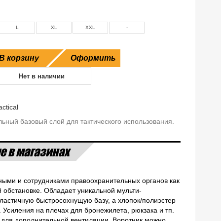
L
XL
XXL
-
В корзину
Оформить
Нет в наличии
actical
льный базовый слой для тактического использования.
е в магазинах
енными и сотрудниками правоохранительных органов как
 обстановке. Обладает уникальной мульти-
эластичную быстросохнущую базу, а хлопок/полиэстер
 Усиления на плечах для бронежилета, рюкзака и тп.
 для дополнительной вентиляции. Воротник можно