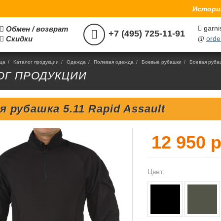
История
garni
Обмен / возврат



+7 (495) 725-11-91
Скидки
orde

@
ица
/
Каталог продукции
/
Одежда
/
Полевая одежда
/
Боевые рубашки
/
Боевая рубаш
ОГ ПРОДУКЦИИ
я рубашка 5.11 Rapid Assault
12 950 
Цвет: