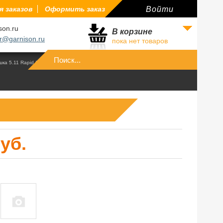
 заказов
Оформить заказ
Войти
son.ru
В корзине
r@garnison.ru
пока нет товаров
Войти
ка 5.11 Rapid Assault
руб.