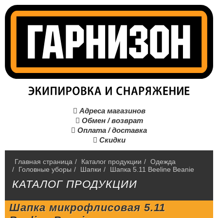
Адреса магазинов

Обмен / возврат

Оплата / доставка

Скидки

Главная страница
/
Каталог продукции
/
Одежда
/
Головные уборы
/
Шапки
/
Шапка 5.11 Beeline Beanie
КАТАЛОГ ПРОДУКЦИИ
Шапка микрофлисовая 5.11