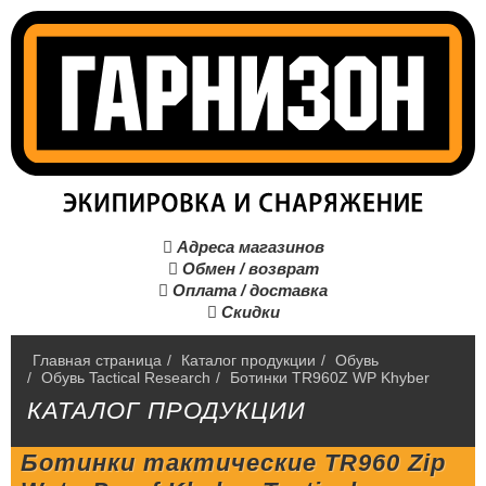
Адреса магазинов

Обмен / возврат

Оплата / доставка

Скидки

Главная страница
/
Каталог продукции
/
Обувь
/
Обувь Tactical Research
/
Ботинки TR960Z WP Khyber
КАТАЛОГ ПРОДУКЦИИ
Ботинки тактические TR960 Zip