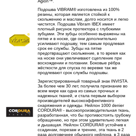
Agion™.
Подошва VIBRAM® изготовлена из 100%
резины, которая является стойкой к
скольжению и маслам, долго носится и легко
чистится. Подошва Vibram IBEX имеет
плотный рисунок протектора с глубокими
зубцами. Эти зубцы особенно выражены на
пятке и в носке, где они дополнительно
усиливают подошву, тем самым продлевая
срок ее службы. Зубцы на пятке
предотвращают скольжение, в то время как
на носке они увеличивают сцепление при
восхождении и ползании. Боковые рёбра
жёсткости для спуска по веревке так же
продлевают срок службы подошвы.
Зарегистрированный товарный знак INVISTA.
За более чем 30 лет, получила признание во
всем мире как одна из самых прочных и
надежных тканей, и стала первым выбором
производителей высокоэффективного
снаряжения и одежды. Нейлон 1000 denier
CORDURA® - высокопроизводительная ткань,
разработанная, что бы противостоять грубому
обращению, но при этом удивительно легкая
и дышащая. Нейлон CORDURA® устойчив к
ссадинам, порезам и трению, эта ткань в 2
раза долговечнее обычного нейлона, в 3 раза