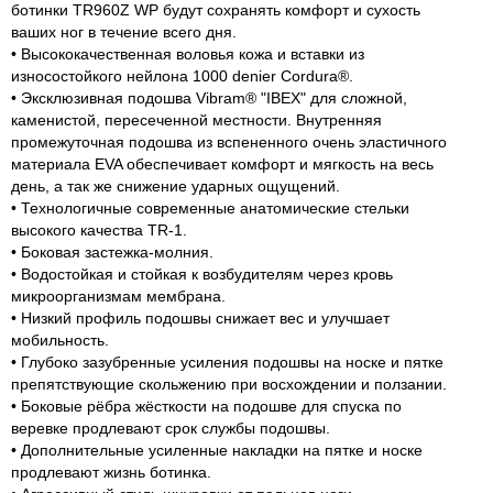
ботинки TR960Z WP будут сохранять комфорт и сухость
ваших ног в течение всего дня.
• Высококачественная воловья кожа и вставки из
износостойкого нейлона 1000 denier Cordura®.
• Эксклюзивная подошва Vibram® "IBEX" для сложной,
каменистой, пересеченной местности. Внутренняя
промежуточная подошва из вспененного очень эластичного
материала EVA обеспечивает комфорт и мягкость на весь
день, а так же снижение ударных ощущений.
• Технологичные современные анатомические стельки
высокого качества TR-1.
• Боковая застежка-молния.
• Водостойкая и стойкая к возбудителям через кровь
микроорганизмам мембрана.
• Низкий профиль подошвы снижает вес и улучшает
мобильность.
• Глубоко зазубренные усиления подошвы на носке и пятке
препятствующие скольжению при восхождении и ползании.
• Боковые рёбра жёсткости на подошве для спуска по
веревке продлевают срок службы подошвы.
• Дополнительные усиленные накладки на пятке и носке
продлевают жизнь ботинка.