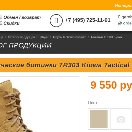
История
garni
Обмен / возврат



+7 (495) 725-11-91
Скидки
orde

@
ица
/
Каталог продукции
/
Обувь
/
Обувь Tactical Research
/
Ботинки TR303 Kiowa
ОГ ПРОДУКЦИИ
ческие ботинки TR303 Kiowa Tactical
9 550 ру
Цвет: