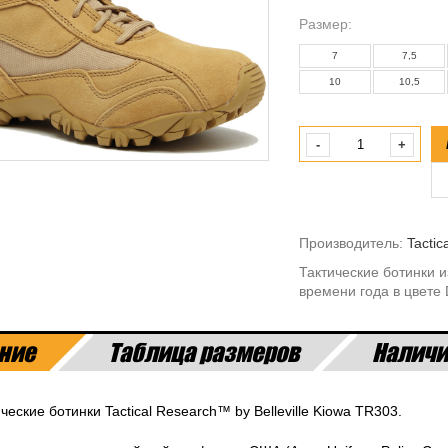
Paзмер:
7
7,5
10
10,5
-
+
Производитель:
Tactic
Тактические ботинки 
времени года в цвете 
ние
Таблица размеров
Наличи
ческие ботинки Tactical Research™ by Belleville Kiowa TR303.