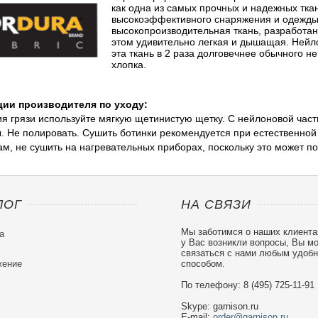
как одна из самых прочных и надежных тка
высокоэффективного снаряжения и одежды
высокопроизводительная ткань, разработан
этом удивительно легкая и дышащая. Нейл
эта ткань в 2 раза долговечнее обычного не
хлопка.
ии производителя по уходу:
я грязи используйте мягкую щетинистую щетку. С нейлоновой част
. Не полировать. Сушить ботинки рекомендуется при естественной
м, не сушить на нагревательных приборах, поскольку это может по
ЛОГ
НА СВЯЗИ
Мы заботимся о наших клиента
а
у Вас возникли вопросы, Вы м
связаться с нами любым удоб
ение
способом.
По телефону: 8 (495) 725-11-91
Skype: garnison.ru
E-mail:
order@garnison.ru