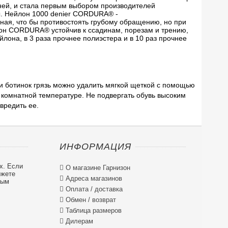
ней, и стала первым выбором производителей
. Нейлон 1000 denier CORDURA® -
ная, что бы противостоять грубому обращению, но при
он CORDURA® устойчив к ссадинам, порезам и трению,
йлона, в 3 раза прочнее полиэстера и в 10 раз прочнее
и ботинок грязь можно удалить мягкой щеткой с помощью
 комнатной температуре. Не подвергать обувь высоким
вредить ее.
ИНФОРМАЦИЯ
х. Если

О магазине Гарнизон
ожете

Адреса магазинов
ным

Оплата / доставка

Обмен / возврат

Таблица размеров

Дилерам