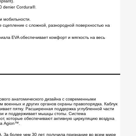
liant).
0 denier Cordura®.
и мобильности.
 сцепление с сложной, разнородной поверхностью на
иала EVA обеспечивает комфорт и мягкость на весь
едового анатомического дизайна с современными
м военных и других органов охраны правопорядка. Каблук
живает пятку. Расширенная поддержка углубленной части
три и поддерживает мышцы стопы. Система
от, которые обеспечивают активную циркуляцию воздуха
ка Agion™.
. За более чем 30 лет, получила признание во всем мире