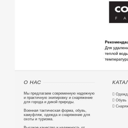
Рекомендац
Для удалени
теплой воды
температура
О НАС
КАТА
Мы предлагаем современную надежную

Одежд
и практичную экипировку и снаряжение

Обувь
для города и дикой природы.

Снаряж
Военная тактическая форма, обувь,
камуфляж, одежда и снаряжение для
охоты и туризма.
Высокое качество и надежность от