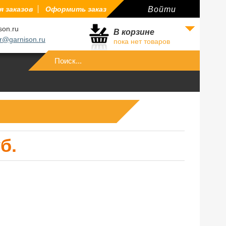
 заказов
Оформить заказ
Войти
son.ru
В корзине
r@garnison.ru
пока нет товаров
Войти
б.