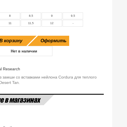
8
8,5
9
9,5
11
11,5
12
-
В корзину
Оформить
Нет в наличии
al Research
из замши со вставками нейлона Cordura для теплого
Desert Tan.
е в магазинах