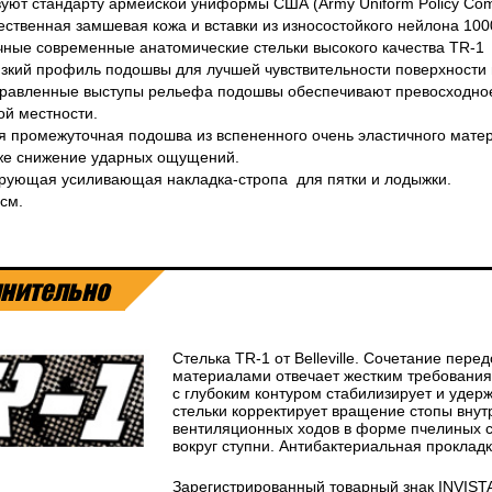
вуют стандарту армейской униформы США (Army Uniform Policy Comp
ественная замшевая кожа и вставки из износостойкого нейлона 100
чные современные анатомические стельки высокого качества TR-1
изкий профиль подошвы для лучшей чувствительности поверхности 
правленные выступы рельефа подошвы обеспечивают превосходное
ой местности.
я промежуточная подошва из вспененного очень эластичного матер
 же снижение ударных ощущений.
ирующая усиливающая накладка-стропа для пятки и лодыжки.
 см.
нительно
Стелька TR-1 от Belleville. Сочетание пер
материалами отвечает жестким требования
с глубоким контуром стабилизирует и удер
стельки корректирует вращение стопы вну
вентиляционных ходов в форме пчелиных с
вокруг ступни. Антибактериальная проклад
Зарегистрированный товарный знак INVISTA