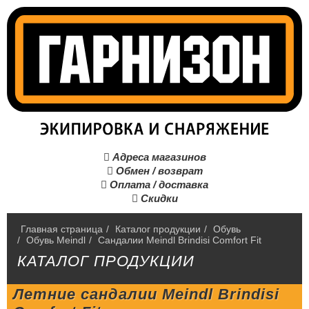
Адреса магазинов

Обмен / возврат

Оплата / доставка

Скидки

Главная страница
/
Каталог продукции
/
Обувь
/
Обувь Meindl
/
Сандалии Meindl Brindisi Comfort Fit
КАТАЛОГ ПРОДУКЦИИ
Летние сандалии Meindl Brindisi