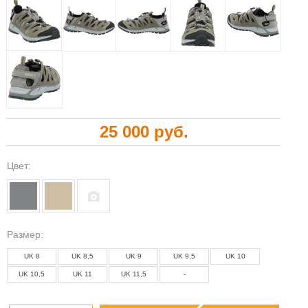
25 000 руб.
Цвет:
Paзмер:
UK 8
UK 8,5
UK 9
UK 9,5
UK 10
UK 10,5
UK 11
UK 11,5
-