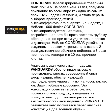
CORDURA®
Зарегистрированный товарный
знак INVISTA. За более чем 30 лет, получила
признание во всем мире как одна из самых
прочных и надежных тканей, и стала первым
выбором производителей
высокоэффективного снаряжения и одежды.
Нейлон 1000 denier CORDURA® -
высокопроизводительная ткань,
разработанная, что бы противостоять грубому
обращению, но при этом удивительно легкая
и дышащая. Нейлон CORDURA® устойчив к
ссадинам, порезам и трению, эта ткань в 2
раза долговечнее обычного нейлона, в 3 раза
прочнее полиэстера и в 10 раз прочнее
хлопка.
Анатомическая конструкция подошвы
VANGUARD®
обеспечивает высокую
производительность, современный опыт
амортизации, обеспечивающий
распределение удара с пятки на носок так же,
как Ваши любимые кроссовки. Эта
конструкция сочетает в себе толстую
промежуточную подушку в подошве из
полиуретана с долговечной резиновой
высокотехнологичной подошвой VIBRAM®. В
результате чего получается первоклассная
конструкция для военной обуви -