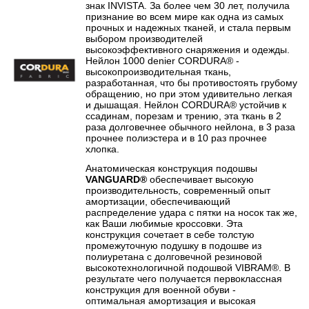
знак INVISTA. За более чем 30 лет, получила
признание во всем мире как одна из самых
прочных и надежных тканей, и стала первым
выбором производителей
высокоэффективного снаряжения и одежды.
Нейлон 1000 denier CORDURA® -
высокопроизводительная ткань,
разработанная, что бы противостоять грубому
обращению, но при этом удивительно легкая
и дышащая. Нейлон CORDURA® устойчив к
ссадинам, порезам и трению, эта ткань в 2
раза долговечнее обычного нейлона, в 3 раза
прочнее полиэстера и в 10 раз прочнее
хлопка.
Анатомическая конструкция подошвы
VANGUARD®
обеспечивает высокую
производительность, современный опыт
амортизации, обеспечивающий
распределение удара с пятки на носок так же,
как Ваши любимые кроссовки. Эта
конструкция сочетает в себе толстую
промежуточную подушку в подошве из
полиуретана с долговечной резиновой
высокотехнологичной подошвой VIBRAM®. В
результате чего получается первоклассная
конструкция для военной обуви -
оптимальная амортизация и высокая